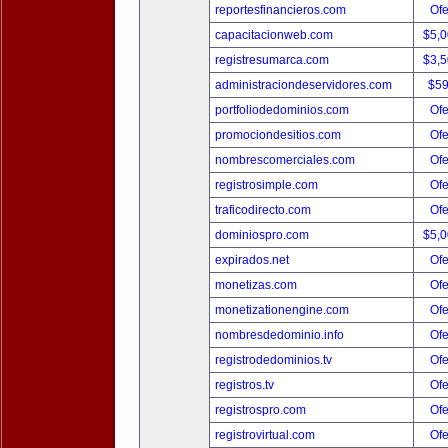
reportesfinancieros.com
Ofe
capacitacionweb.com
$5,
registresumarca.com
$3,
administraciondeservidores.com
$5
portfoliodedominios.com
Ofe
promociondesitios.com
Ofe
nombrescomerciales.com
Ofe
registrosimple.com
Ofe
traficodirecto.com
Ofe
dominiospro.com
$5,
expirados.net
Ofe
monetizas.com
Ofe
monetizationengine.com
Ofe
nombresdedominio.info
Ofe
registrodedominios.tv
Ofe
registros.tv
Ofe
registrospro.com
Ofe
registrovirtual.com
Ofe