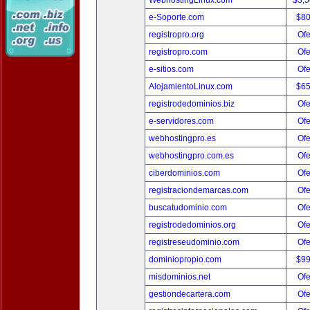
WebhostingLinux.com
$3,
e-Soporte.com
$8
registropro.org
Ofe
registropro.com
Ofe
e-sitios.com
Ofe
AlojamientoLinux.com
$6
registrodedominios.biz
Ofe
e-servidores.com
Ofe
webhostingpro.es
Ofe
webhostingpro.com.es
Ofe
ciberdominios.com
Ofe
registraciondemarcas.com
Ofe
buscatudominio.com
Ofe
registrodedominios.org
Ofe
registreseudominio.com
Ofe
dominiopropio.com
$9
misdominios.net
Ofe
gestiondecartera.com
Ofe