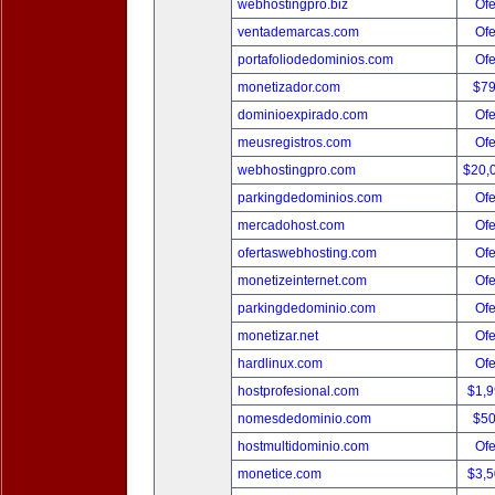
webhostingpro.biz
Ofe
ventademarcas.com
Ofe
portafoliodedominios.com
Ofe
monetizador.com
$7
dominioexpirado.com
Ofe
meusregistros.com
Ofe
webhostingpro.com
$20,
parkingdedominios.com
Ofe
mercadohost.com
Ofe
ofertaswebhosting.com
Ofe
monetizeinternet.com
Ofe
parkingdedominio.com
Ofe
monetizar.net
Ofe
hardlinux.com
Ofe
hostprofesional.com
$1,
nomesdedominio.com
$5
hostmultidominio.com
Ofe
monetice.com
$3,