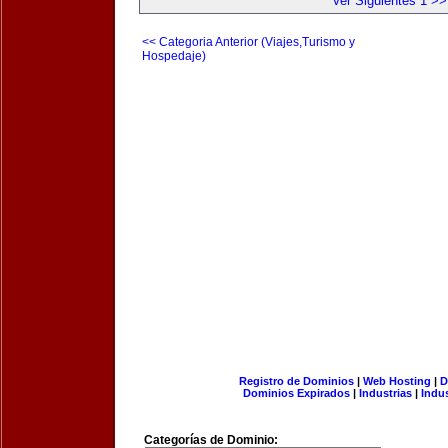
Ver Siguientes 1 >>
<< Categoria Anterior (Viajes,Turismo y
Hospedaje)
Registro de Dominios
|
Web Hosting
|
D
Dominios Expirados
|
Industrias
|
Indu
Categorías de Dominio: