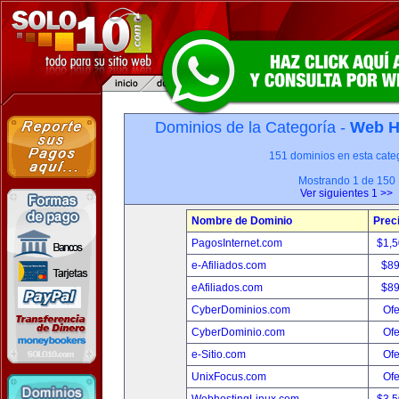
Dominios de la Categoría -
Web H
151 dominios en esta categ
Mostrando 1 de 150
Ver siguientes 1 >>
Nombre de Dominio
Prec
PagosInternet.com
$1,
e-Afiliados.com
$8
eAfiliados.com
$8
CyberDominios.com
Ofe
CyberDominio.com
Ofe
e-Sitio.com
Ofe
UnixFocus.com
Ofe