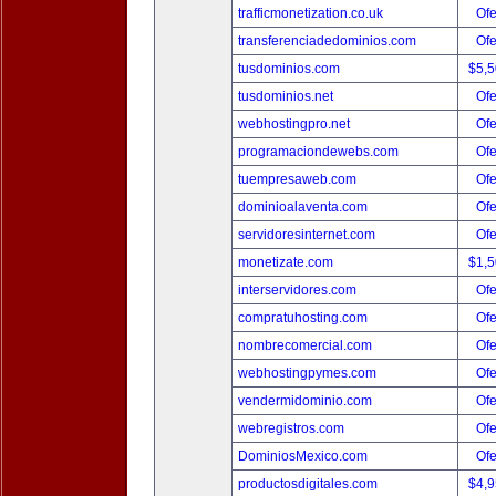
trafficmonetization.co.uk
Ofe
transferenciadedominios.com
Ofe
tusdominios.com
$5,
tusdominios.net
Ofe
webhostingpro.net
Ofe
programaciondewebs.com
Ofe
tuempresaweb.com
Ofe
dominioalaventa.com
Ofe
servidoresinternet.com
Ofe
monetizate.com
$1,
interservidores.com
Ofe
compratuhosting.com
Ofe
nombrecomercial.com
Ofe
webhostingpymes.com
Ofe
vendermidominio.com
Ofe
webregistros.com
Ofe
DominiosMexico.com
Ofe
productosdigitales.com
$4,