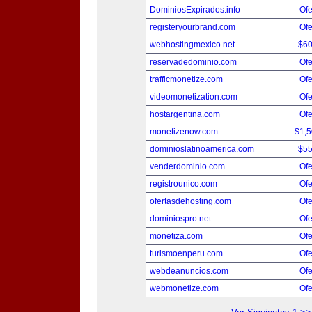
DominiosExpirados.info
Ofe
registeryourbrand.com
Ofe
webhostingmexico.net
$6
reservadedominio.com
Ofe
trafficmonetize.com
Ofe
videomonetization.com
Ofe
hostargentina.com
Ofe
monetizenow.com
$1,
dominioslatinoamerica.com
$5
venderdominio.com
Ofe
registrounico.com
Ofe
ofertasdehosting.com
Ofe
dominiospro.net
Ofe
monetiza.com
Ofe
turismoenperu.com
Ofe
webdeanuncios.com
Ofe
webmonetize.com
Ofe