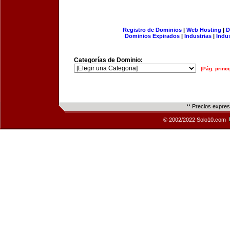
Registro de Dominios
|
Web Hosting
|
D
Dominios Expirados
|
Industrias
|
Indu
Categorías de Dominio:
[Pág. princi
** Precios expre
© 2002/2022 Solo10.com