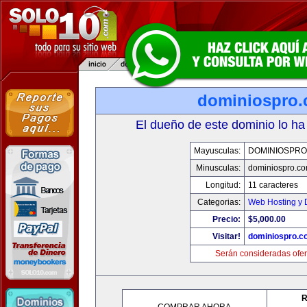
dominiospro
El dueño de este dominio lo ha
Mayusculas:
DOMINIOSPRO
Minusculas:
dominiospro.c
Longitud:
11 caracteres
Categorias:
Web Hosting y 
Precio:
$5,000.00
Visitar!
dominiospro.c
Serán consideradas ofer
R