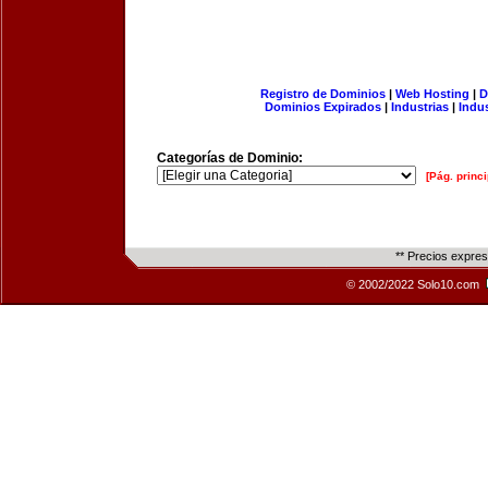
Registro de Dominios
|
Web Hosting
|
D
Dominios Expirados
|
Industrias
|
Indu
Categorías de Dominio:
[Pág. princi
** Precios expre
© 2002/2022 Solo10.com