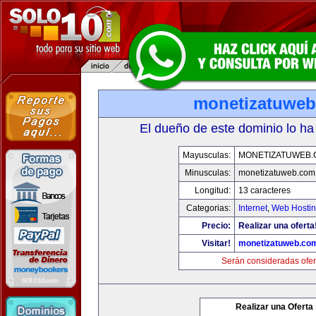
monetizatuwe
El dueño de este dominio lo ha
Mayusculas:
MONETIZATUWEB
Minusculas:
monetizatuweb.com
Longitud:
13 caracteres
Categorias:
Internet
,
Web Hostin
Precio:
Realizar una oferta
Visitar!
monetizatuweb.co
Serán consideradas ofer
Realizar una Oferta