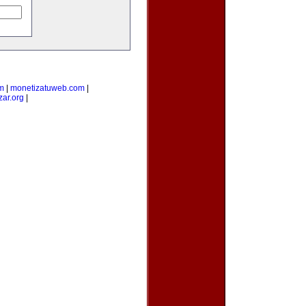
m
|
monetizatuweb.com
|
zar.org
|