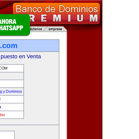
b.com
 puesto en Venta
.COM
g y Dominios
!
m
tas