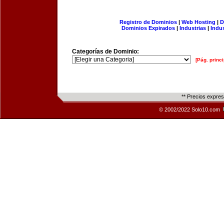
Registro de Dominios
|
Web Hosting
|
D
Dominios Expirados
|
Industrias
|
Indu
Categorías de Dominio:
[Pág. princi
** Precios expre
© 2002/2022 Solo10.com