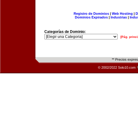
Registro de Dominios
|
Web Hosting
|
D
Dominios Expirados
|
Industrias
|
Indu
Categorías de Dominio:
[Pág. princi
** Precios expre
© 2002/2022 Solo10.com