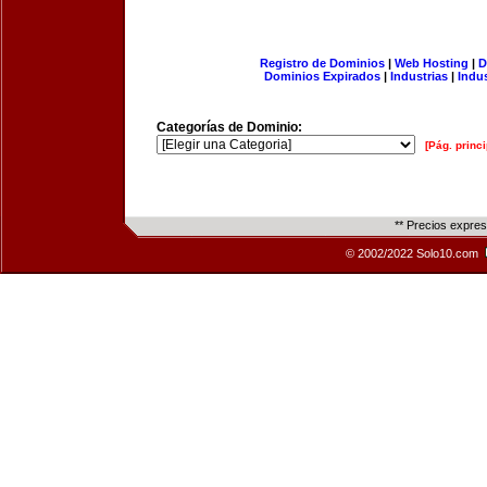
Registro de Dominios
|
Web Hosting
|
D
Dominios Expirados
|
Industrias
|
Indu
Categorías de Dominio:
[Pág. princi
** Precios expre
© 2002/2022 Solo10.com