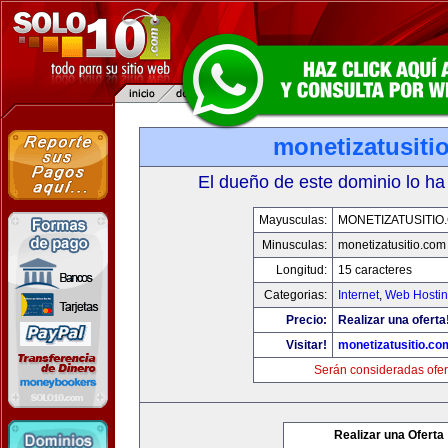
monetizatusiti
El dueño de este dominio lo ha
Mayusculas:
MONETIZATUSITIO
Minusculas:
monetizatusitio.com
Longitud:
15 caracteres
Categorias:
Internet
,
Web Hostin
Precio:
Realizar una oferta
Visitar!
monetizatusitio.co
Serán consideradas ofer
Realizar una Oferta