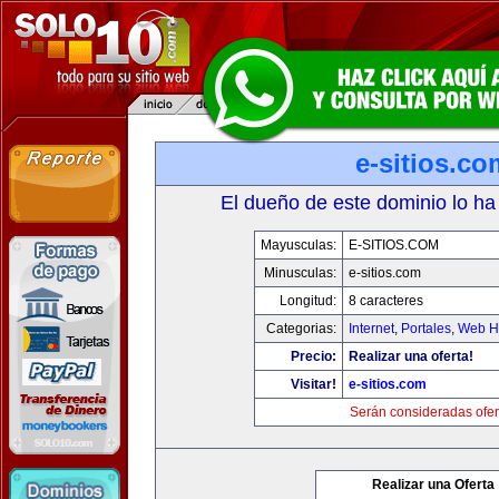
e-sitios.co
El dueño de este dominio lo ha
Mayusculas:
E-SITIOS.COM
Minusculas:
e-sitios.com
Longitud:
8 caracteres
Categorias:
Internet
,
Portales
,
Web Ho
Precio:
Realizar una oferta!
Visitar!
e-sitios.com
Serán consideradas ofer
Realizar una Oferta