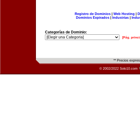
Registro de Dominios
|
Web Hosting
|
D
Dominios Expirados
|
Industrias
|
Indu
Categorías de Dominio:
[Pág. princi
** Precios expre
© 2002/2022 Solo10.com