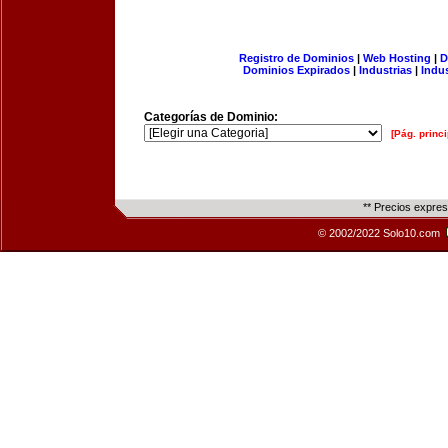
Registro de Dominios
|
Web Hosting
|
D
Dominios Expirados
|
Industrias
|
Indu
Categorías de Dominio:
[Pág. princi
** Precios expre
© 2002/2022 Solo10.com