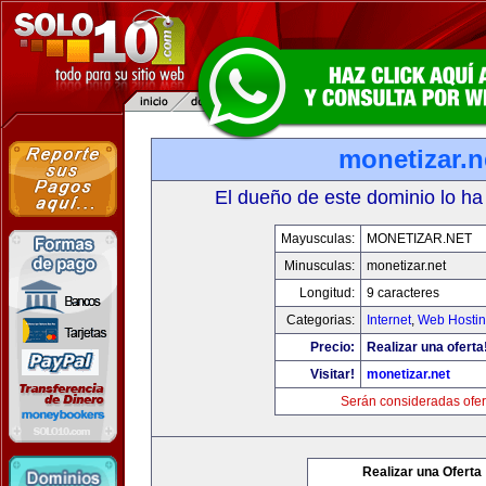
monetizar.n
El dueño de este dominio lo ha
Mayusculas:
MONETIZAR.NET
Minusculas:
monetizar.net
Longitud:
9 caracteres
Categorias:
Internet
,
Web Hostin
Precio:
Realizar una oferta
Visitar!
monetizar.net
Serán consideradas ofer
Realizar una Oferta