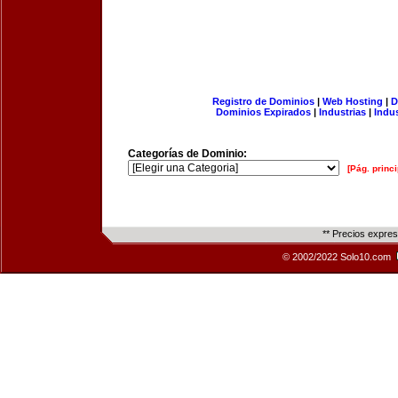
Registro de Dominios
|
Web Hosting
|
D
Dominios Expirados
|
Industrias
|
Indu
Categorías de Dominio:
[Pág. princi
** Precios expre
© 2002/2022 Solo10.com