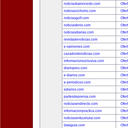
noticiasbaloncesto.com
Ofer
noticiasciclismo.com
Ofer
noticiasgolf.com
Ofer
noticiastenis.com
Ofer
noticiasdiarias.com
Ofer
revistadenoticias.com
Ofer
e-opiniones.com
Ofer
cazadordenoticias.com
Ofer
informacionexclusiva.com
Ofer
diarioperu.com
Ofer
e-diarios.com
Ofer
e-periodicos.com
Ofer
ediarios.com
Ofer
partesdeprensa.com
Ofer
noticiasendirecto.com
Ofer
informacionpractica.com
Ofer
noticiasentucelular.com
Ofer
dataguia.com
Ofer