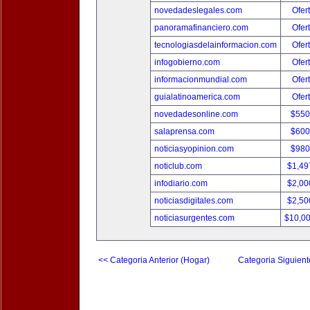
novedadeslegales.com
Ofer
panoramafinanciero.com
Ofer
tecnologiasdelainformacion.com
Ofer
infogobierno.com
Ofer
informacionmundial.com
Ofer
guialatinoamerica.com
Ofer
novedadesonline.com
$550
salaprensa.com
$600
noticiasyopinion.com
$980
noticlub.com
$1,49
infodiario.com
$2,00
noticiasdigitales.com
$2,50
noticiasurgentes.com
$10,0
<< Categoria Anterior (Hogar)
Categoria Siguient