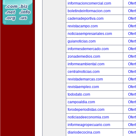
informacioncomercial.com
Ofer
boletindeinformacion.com
Ofer
cadenadeportiva.com
Ofer
revistacampo.com
Ofer
noticiasempresariales.com
Ofer
guianoticias.com
Ofer
informesdemercado.com
Ofer
zonademedios.com
Ofer
informeambiental.com
Ofer
centralnoticias.com
Ofer
revistademarcas.com
Ofer
revistaempleo.com
Ofer
tododato.com
Ofer
campoaldia.com
Ofer
forodeperiodistas.com
Ofer
noticiasdeeconomia.com
Ofer
informeagropecuario.com
Ofer
diariodecocina.com
Ofer