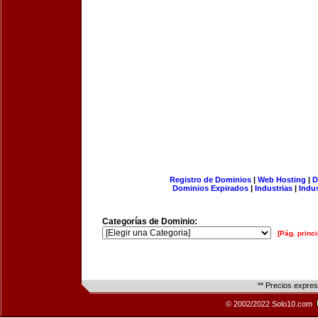
Registro de Dominios
|
Web Hosting
|
D
Dominios Expirados
|
Industrias
|
Indu
Categorías de Dominio:
[Pág. princi
** Precios expre
© 2002/2022 Solo10.com