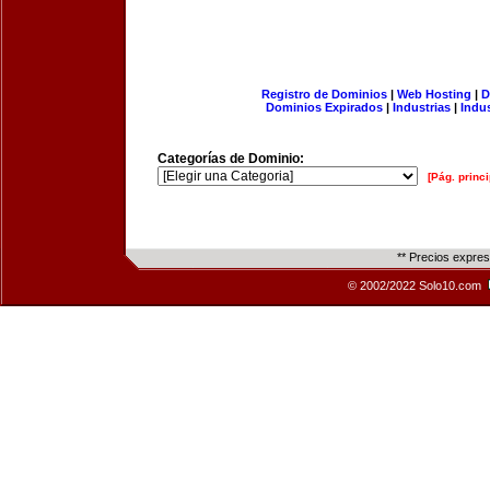
Registro de Dominios
|
Web Hosting
|
D
Dominios Expirados
|
Industrias
|
Indu
Categorías de Dominio:
[Pág. princi
** Precios expre
© 2002/2022 Solo10.com