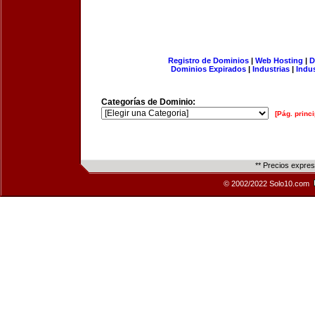
Registro de Dominios
|
Web Hosting
|
D
Dominios Expirados
|
Industrias
|
Indu
Categorías de Dominio:
[Pág. princi
** Precios expre
© 2002/2022 Solo10.com