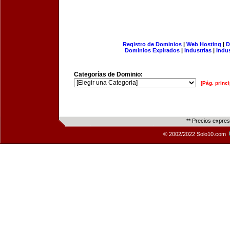
Registro de Dominios
|
Web Hosting
|
D
Dominios Expirados
|
Industrias
|
Indu
Categorías de Dominio:
[Pág. princi
** Precios expre
© 2002/2022 Solo10.com