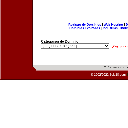
Registro de Dominios
|
Web Hosting
|
D
Dominios Expirados
|
Industrias
|
Indu
Categorías de Dominio:
[Pág. princi
** Precios expre
© 2002/2022 Solo10.com