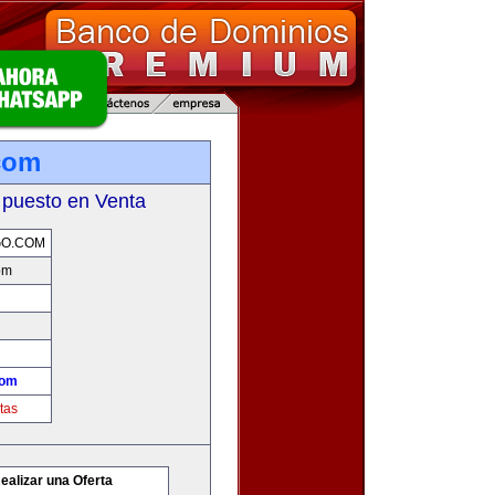
com
 puesto en Venta
GO.COM
om
com
tas
ealizar una Oferta