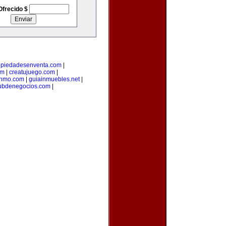
Ofrecido $
opiedadesenventa.com
|
om
|
creatujuego.com
|
inmo.com
|
guiainmuebles.net
|
ubdenegocios.com
|