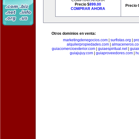
COMPRAR AHORA
Precio $
899.00
Precio 
COMPRAR AHORA
Otros dominios en venta:
marketingdenegocios.com
|
surfistas.org
|
pr
alquilerpropiedades.com
|
almaceneros.c
guiacomercioexterior.com
|
guiaespiritual.net
|
guia
guiajujuy.com
|
guiaproveedores.com
|
h