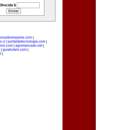
Ofrecido $
onsultorespyme.com
|
s.cr
|
portaldetecnologia.com
|
cion.com
|
agromercado.net
|
|
guiahotels.com
|
t
|