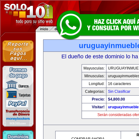
uruguayinmuebl
El dueño de este dominio lo ha
Mayusculas:
URUGUAYINMUE
Minusculas:
uruguayinmueble
Longitud:
16 caracteres
Categorias:
Sin Clasificar
Precio:
$4,800.00
Visitar!
uruguayinmuebl
Serán consideradas ofer
R