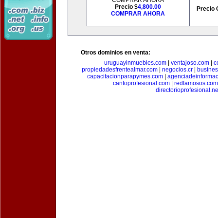
COMPRAR AHORA
Precio $
4,800.00
Precio 
COMPRAR AHORA
Otros dominios en venta:
uruguayinmuebles.com
|
ventajoso.com
|
c
propiedadesfrentealmar.com
|
negocios.cr
|
busines
capacitacionparapymes.com
|
agenciadeinforma
cantoprofesional.com
|
redfamosos.com
directorioprofesional.ne