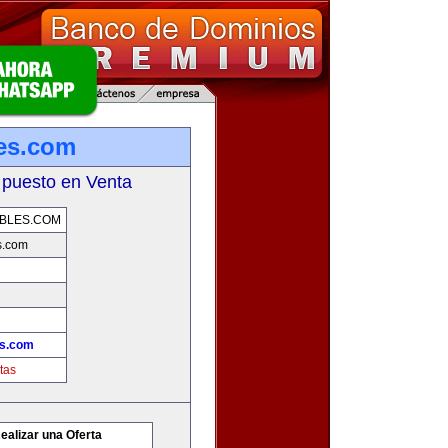
es.com
 puesto en Venta
BLES.COM
s.com
es.com
tas
ealizar una Oferta