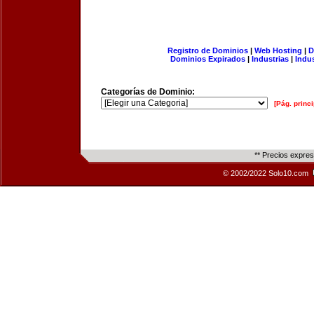
Registro de Dominios
|
Web Hosting
|
D
Dominios Expirados
|
Industrias
|
Indu
Categorías de Dominio:
[Pág. princi
** Precios expre
© 2002/2022 Solo10.com