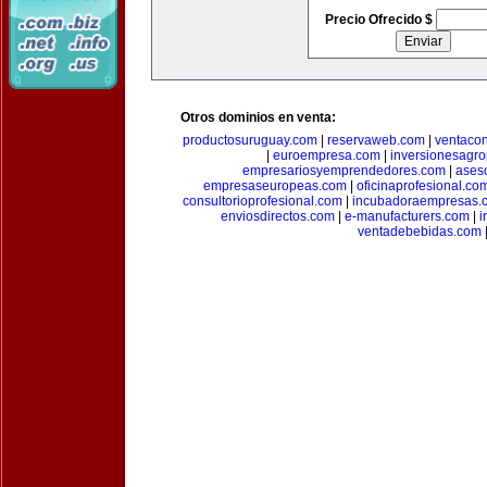
Precio Ofrecido $
Otros dominios en venta:
productosuruguay.com
|
reservaweb.com
|
ventacon
|
euroempresa.com
|
inversionesagr
empresariosyemprendedores.com
|
ases
empresaseuropeas.com
|
oficinaprofesional.co
consultorioprofesional.com
|
incubadoraempresas.
enviosdirectos.com
|
e-manufacturers.com
|
i
ventadebebidas.com