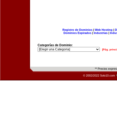
Registro de Dominios
|
Web Hosting
|
D
Dominios Expirados
|
Industrias
|
Indu
Categorías de Dominio:
[Pág. princi
** Precios expre
© 2002/2022 Solo10.com