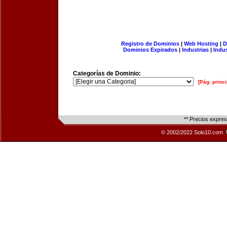
Registro de Dominios
|
Web Hosting
|
D
Dominios Expirados
|
Industrias
|
Indu
Categorías de Dominio:
[Pág. princi
** Precios expre
© 2002/2022 Solo10.com