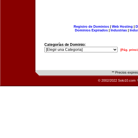
Registro de Dominios
|
Web Hosting
|
D
Dominios Expirados
|
Industrias
|
Indu
Categorías de Dominio:
[Pág. princi
** Precios expre
© 2002/2022 Solo10.com