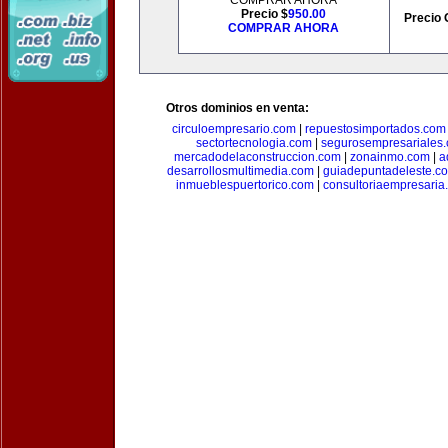
COMPRAR AHORA
Precio $
950.00
Precio 
COMPRAR AHORA
Otros dominios en venta:
circuloempresario.com
|
repuestosimportados.com
sectortecnologia.com
|
segurosempresariales
mercadodelaconstruccion.com
|
zonainmo.com
|
a
desarrollosmultimedia.com
|
guiadepuntadeleste.c
inmueblespuertorico.com
|
consultoriaempresaria