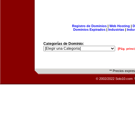
Registro de Dominios
|
Web Hosting
|
D
Dominios Expirados
|
Industrias
|
Indu
Categorías de Dominio:
[Pág. princi
** Precios expre
© 2002/2022 Solo10.com