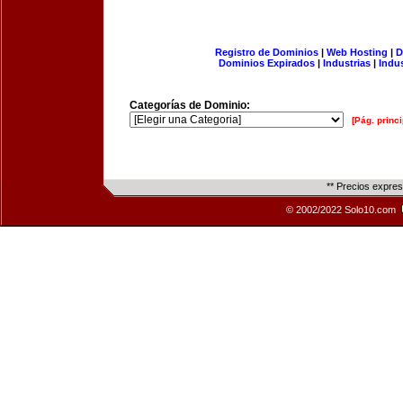
Registro de Dominios
|
Web Hosting
|
D
Dominios Expirados
|
Industrias
|
Indu
Categorías de Dominio:
[Pág. princi
** Precios expre
© 2002/2022 Solo10.com