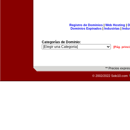
Registro de Dominios
|
Web Hosting
|
D
Dominios Expirados
|
Industrias
|
Indu
Categorías de Dominio:
[Pág. princi
** Precios expre
© 2002/2022 Solo10.com