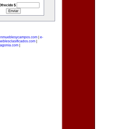
Ofrecido $
inmueblesycampos.com
|
e-
eblesclasificados.com
|
tagonia.com
|