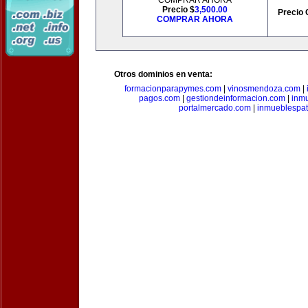
COMPRAR AHORA
Precio $
3,500.00
Precio 
COMPRAR AHORA
Otros dominios en venta:
formacionparapymes.com
|
vinosmendoza.com
|
pagos.com
|
gestiondeinformacion.com
|
inmu
portalmercado.com
|
inmueblespa