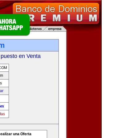
om
 puesto en Venta
COM
om
s
car
om
tas
ealizar una Oferta