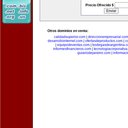
Precio Ofrecido $
Otros dominios en venta:
calidadsuperior.com
|
direccionempresarial.co
desarrollointernet.com
|
ofertasdeproductos.com
|
c
|
equipodeventas.com
|
bodegasdeargentina.
informesfinancieros.com
|
tecnologiacorporativ
guiariodejaneiro.com
|
informac