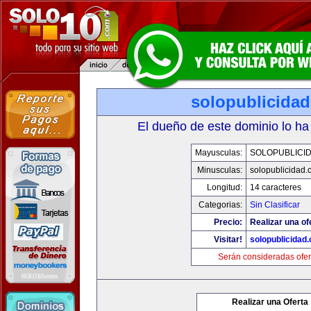
solopublicida
El dueño de este dominio lo ha
Mayusculas:
SOLOPUBLICI
Minusculas:
solopublicidad
Longitud:
14 caracteres
Categorias:
Sin Clasificar
Precio:
Realizar una of
Visitar!
solopublicidad
Serán consideradas ofer
Realizar una Oferta