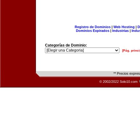
Registro de Dominios
|
Web Hosting
|
D
Dominios Expirados
|
Industrias
|
Indu
Categorías de Dominio:
[Pág. princi
** Precios expre
© 2002/2022 Solo10.com