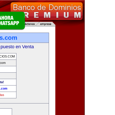
os.com
 puesto en Venta
CIOS.COM
.com
ta!
s.com
tas