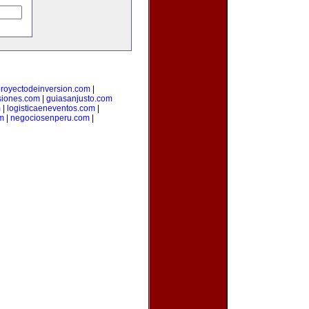
royectodeinversion.com
|
siones.com
|
guiasanjusto.com
m
|
logisticaeneventos.com
|
m
|
negociosenperu.com
|