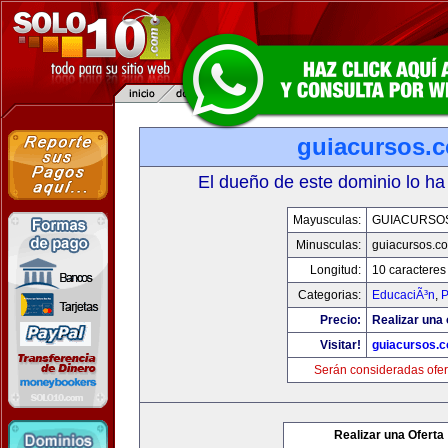
guiacursos.
El dueño de este dominio lo ha
Mayusculas:
GUIACURSO
Minusculas:
guiacursos.c
Longitud:
10 caracteres
Categorias:
EducaciÃ³n
,
P
Precio:
Realizar una 
Visitar!
guiacursos.
Serán consideradas ofer
Realizar una Oferta