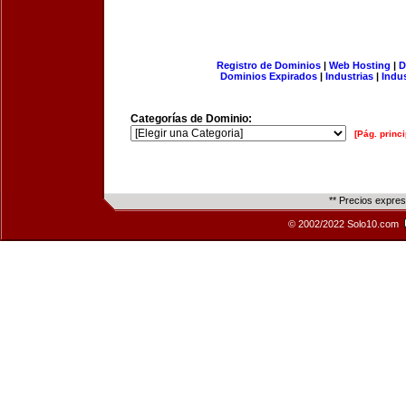
Registro de Dominios
|
Web Hosting
|
D
Dominios Expirados
|
Industrias
|
Indu
Categorías de Dominio:
[Pág. princi
** Precios expre
© 2002/2022 Solo10.com