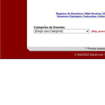
Registro de Dominios
|
Web Hosting
|
D
Dominios Expirados
|
Industrias
|
Indu
Categorías de Dominio:
[Pág. princi
** Precios expre
© 2002/2022 Solo10.com