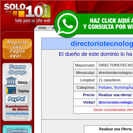
directoriotecnolo
El dueño de este dominio lo ha
Mayusculas:
DIRECTORIOTECNO
Minusculas:
directoriotecnologic
Longitud:
21 caracteres
Categorias:
Portales
,
TecnologÃ­a
Precio:
Realizar una oferta!
Visitar!
directoriotecnologi
Serán consideradas ofer
Realizar una Oferta