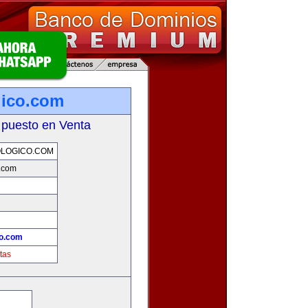
gico.com
 puesto en Venta
LOGICO.COM
o.com
co.com
tas