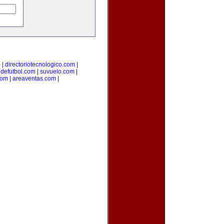
m
|
directoriotecnologico.com
|
odefutbol.com
|
suvuelo.com
|
com
|
areaventas.com
|