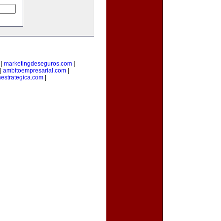
|
marketingdeseguros.com
|
|
ambitoempresarial.com
|
nestrategica.com
|