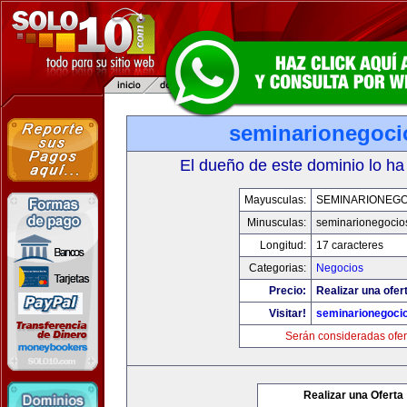
seminarionegoci
El dueño de este dominio lo ha
Mayusculas:
SEMINARIONEGO
Minusculas:
seminarionegocio
Longitud:
17 caracteres
Categorias:
Negocios
Precio:
Realizar una ofer
Visitar!
seminarionegoci
Serán consideradas ofer
Realizar una Oferta