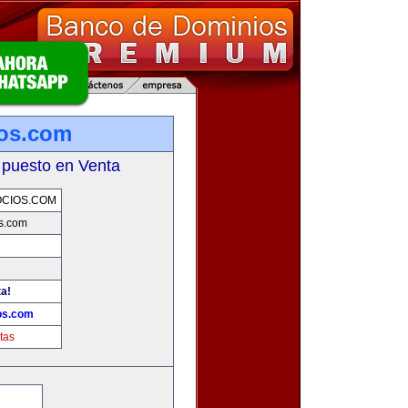
os.com
 puesto en Venta
CIOS.COM
s.com
ta!
os.com
tas