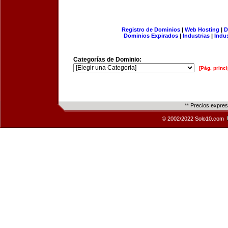
Registro de Dominios
|
Web Hosting
|
D
Dominios Expirados
|
Industrias
|
Indu
Categorías de Dominio:
[Pág. princi
** Precios expre
© 2002/2022 Solo10.com