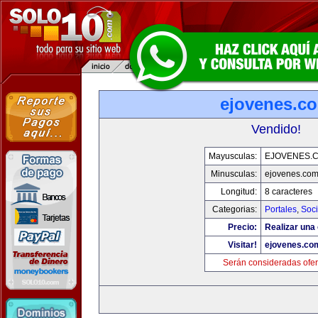
ejovenes.c
Vendido!
Mayusculas:
EJOVENES.
Minusculas:
ejovenes.co
Longitud:
8 caracteres
Categorias:
Portales
,
Soc
Precio:
Realizar una 
Visitar!
ejovenes.co
Serán consideradas ofer