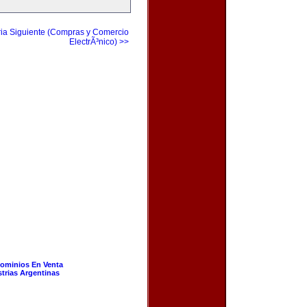
ia Siguiente (Compras y Comercio
ElectrÃ³nico) >>
ominios En Venta
strias Argentinas